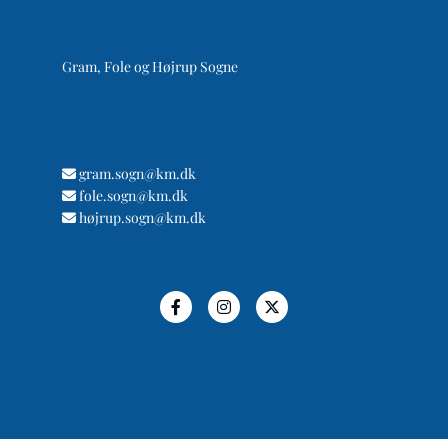
Gram, Fole og Højrup Sogne
gram.sogn@km.dk

fole.sogn@km.dk

højrup.sogn@km.dk
