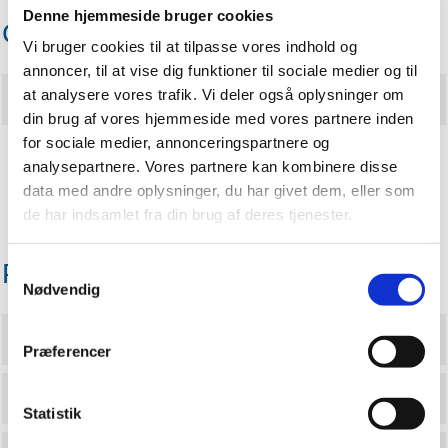
Denne hjemmeside bruger cookies
Gram og Højrup
Vi bruger cookies til at tilpasse vores indhold og
annoncer, til at vise dig funktioner til sociale medier og til
at analysere vores trafik. Vi deler også oplysninger om
Samarbejdsaftale ang. kirkegårdsdrift
din brug af vores hjemmeside med vores partnere inden
for sociale medier, annonceringspartnere og
analysepartnere. Vores partnere kan kombinere disse
data med andre oplysninger, du har givet dem, eller som
de har indsamlet fra din brug af deres tjenester.
Principper
Samtykkevalg
Nødvendig
Princip for udlån af sognehus i Gram
Præferencer
Princip for udlån af kapellet ved Gram Kirke
Statistik