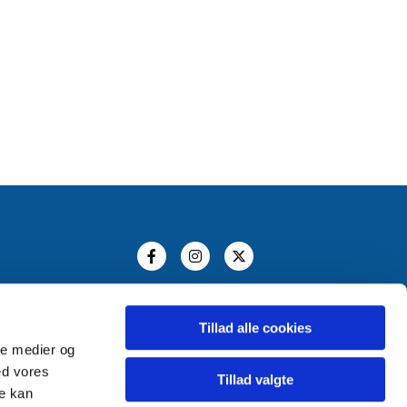
Tillad alle cookies
ale medier og
ed vores
Tillad valgte
re kan