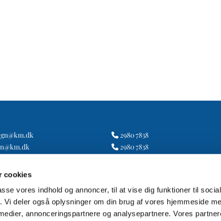
ogn@km.dk
2980 7838

gn@km.dk
2980 7838

.sogn@km.dk
2917 1419

 cookies
passe vores indhold og annoncer, til at vise dig funktioner til soci
fik. Vi deler også oplysninger om din brug af vores hjemmeside m
 medier, annonceringspartnere og analysepartnere. Vores partne