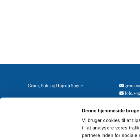
Gram, Fole og Højrup Sogne
gram.s

fole.so

højrup

Denne hjemmeside bruger
Vi bruger cookies til at til
til at analysere vores tra
partnere inden for sociale