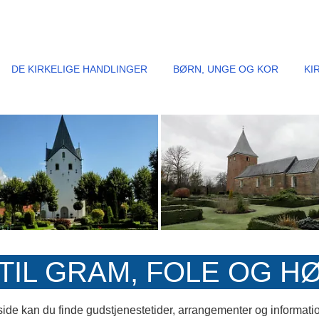
DE KIRKELIGE HANDLINGER
BØRN, UNGE OG KOR
KI
IL GRAM, FOLE OG H
e kan du finde gudstjenestetider, arrangementer og informatione