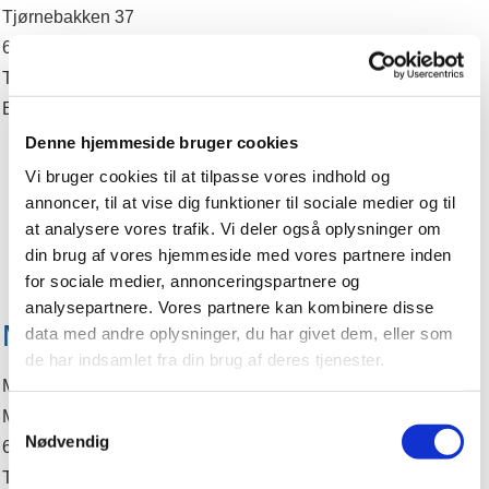
Tjørnebakken 37
6510 Gram
Tlf: 74 82 23 24
E-post: svend.gramkirke@gmail.com
Denne hjemmeside bruger cookies
Vi bruger cookies til at tilpasse vores indhold og
annoncer, til at vise dig funktioner til sociale medier og til
at analysere vores trafik. Vi deler også oplysninger om
din brug af vores hjemmeside med vores partnere inden
for sociale medier, annonceringspartnere og
analysepartnere. Vores partnere kan kombinere disse
Medlem
data med andre oplysninger, du har givet dem, eller som
de har indsamlet fra din brug af deres tjenester.
Maren Dahl
Møllekobbel 1
Samtykkevalg
Nødvendig
6510 Gram
Tlf.: 74 52 44 94 / 24 84 70 75