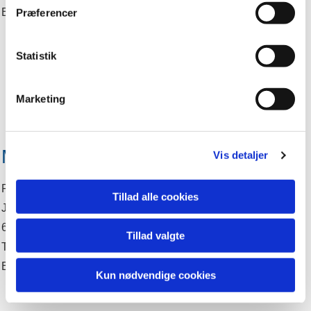
E-mail: maren.gramkirke@gmail.com
Præferencer
Statistik
Marketing
Medlem
Vis detaljer
Rikke Brems Lagoni
Tillad alle cookies
Jenningvej 2
6510 Gram
Tillad valgte
Tlf: 52 50 87 58
E-post: rikke.gramkirke@gmail.com
Kun nødvendige cookies