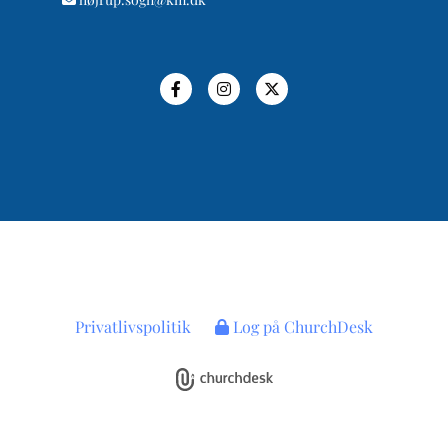

Privatlivspolitik
Log på ChurchDesk