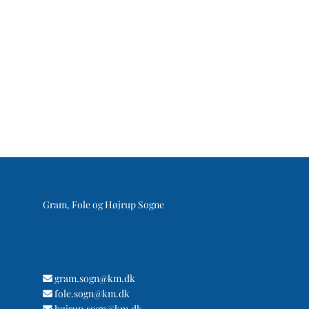
Gram, Fole og Højrup Sogne
gram.sogn@km.dk

fole.sogn@km.dk

højrup.sogn@km.dk