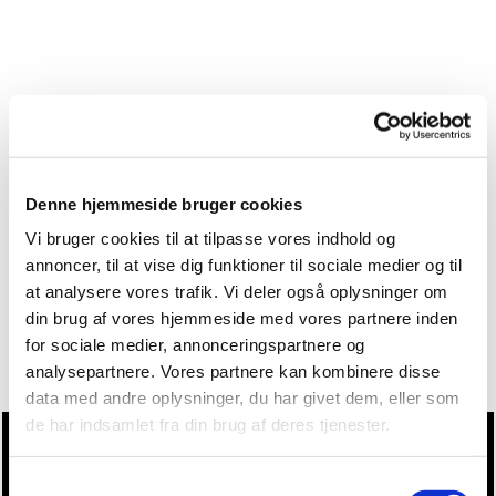
Denne hjemmeside bruger cookies
Vi bruger cookies til at tilpasse vores indhold og
annoncer, til at vise dig funktioner til sociale medier og til
at analysere vores trafik. Vi deler også oplysninger om
din brug af vores hjemmeside med vores partnere inden
for sociale medier, annonceringspartnere og
analysepartnere. Vores partnere kan kombinere disse
data med andre oplysninger, du har givet dem, eller som
de har indsamlet fra din brug af deres tjenester.
Du vil måske også kunne lide...
Samtykkevalg