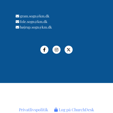
gram.sogn@km.dk

fole.sogn@km.dk

højrup.sogn@km.dk

Privatlivspolitik
Log på ChurchDesk