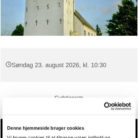
Søndag 23. august 2026, kl. 10:30
Gudstjeneste
Denne hjemmeside bruger cookies
Vi bruger cookies til at tilpasse vores indhold og