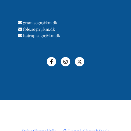
gram.sogn@km.dk

fole.sogn@km.dk

højrup.sogn@km.dk
