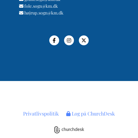
fole.sogn@km.dk

højrup.sogn@km.dk

Privatlivspolitik
Log på ChurchDesk