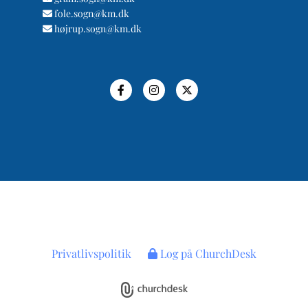
fole.sogn@km.dk

højrup.sogn@km.dk

Privatlivspolitik
Log på ChurchDesk