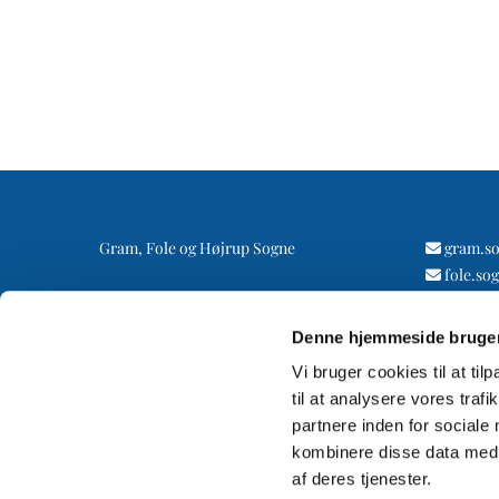
Gram, Fole og Højrup Sogne
gram.s

fole.so

højrup

Denne hjemmeside bruger
Vi bruger cookies til at til
til at analysere vores tra
partnere inden for sociale
kombinere disse data med a
af deres tjenester.