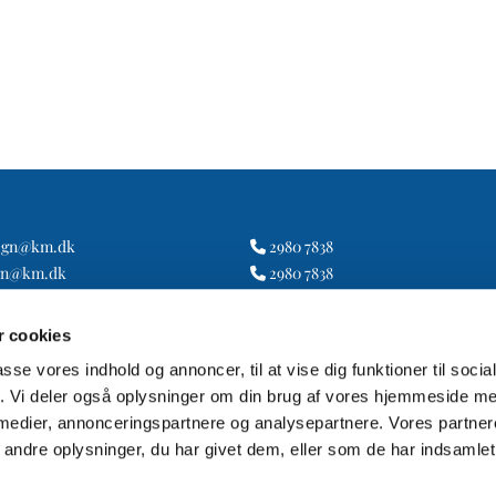
ogn@km.dk
2980 7838

gn@km.dk
2980 7838

.sogn@km.dk
2917 1419

 cookies
passe vores indhold og annoncer, til at vise dig funktioner til soci
fik. Vi deler også oplysninger om din brug af vores hjemmeside m
 medier, annonceringspartnere og analysepartnere. Vores partne
ndre oplysninger, du har givet dem, eller som de har indsamlet 
Privatlivspolitik
Log på ChurchDesk