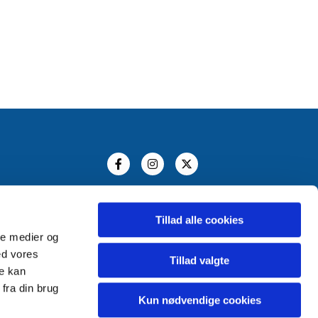
Tillad alle cookies
ale medier og
ed vores
Tillad valgte
re kan
fra din brug
Kun nødvendige cookies