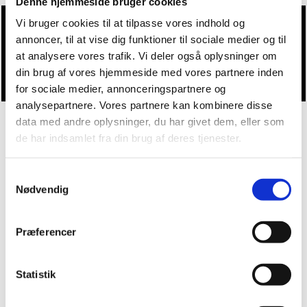
Denne hjemmeside bruger cookies
Vi bruger cookies til at tilpasse vores indhold og
annoncer, til at vise dig funktioner til sociale medier og til
Du vil måske også kunne lide...
at analysere vores trafik. Vi deler også oplysninger om
din brug af vores hjemmeside med vores partnere inden
for sociale medier, annonceringspartnere og
analysepartnere. Vores partnere kan kombinere disse
data med andre oplysninger, du har givet dem, eller som
de har indsamlet fra din brug af deres tjenester.
Samtykkevalg
Nødvendig
Præferencer
Statistik