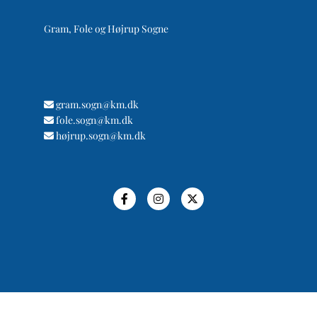
Gram, Fole og Højrup Sogne
gram.sogn@km.dk

fole.sogn@km.dk

højrup.sogn@km.dk
