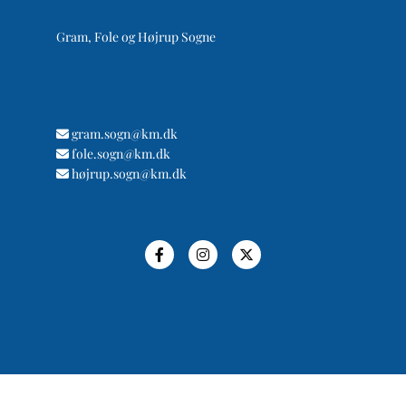
Gram, Fole og Højrup Sogne
gram.sogn@km.dk

fole.sogn@km.dk

højrup.sogn@km.dk
