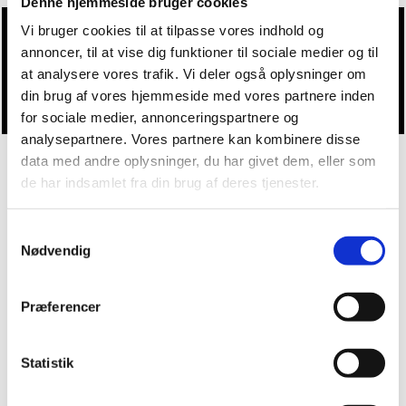
Denne hjemmeside bruger cookies
Vi bruger cookies til at tilpasse vores indhold og
annoncer, til at vise dig funktioner til sociale medier og til
Du vil måske også kunne lide...
at analysere vores trafik. Vi deler også oplysninger om
din brug af vores hjemmeside med vores partnere inden
for sociale medier, annonceringspartnere og
analysepartnere. Vores partnere kan kombinere disse
data med andre oplysninger, du har givet dem, eller som
de har indsamlet fra din brug af deres tjenester.
Samtykkevalg
Nødvendig
Præferencer
Statistik