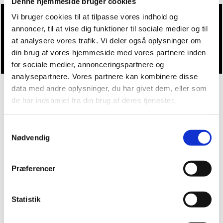
Denne hjemmeside bruger cookies
Vi bruger cookies til at tilpasse vores indhold og
annoncer, til at vise dig funktioner til sociale medier og til
Du vil måske også kunne lide...
at analysere vores trafik. Vi deler også oplysninger om
din brug af vores hjemmeside med vores partnere inden
for sociale medier, annonceringspartnere og
analysepartnere. Vores partnere kan kombinere disse
data med andre oplysninger, du har givet dem, eller som
de har indsamlet fra din brug af deres tjenester.
Samtykkevalg
Nødvendig
Præferencer
Statistik