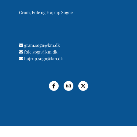
Gram, Fole og Højrup Sogne
gram.sogn@km.dk

fole.sogn@km.dk

højrup.sogn@km.dk
