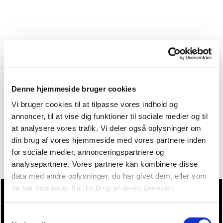
Denne hjemmeside bruger cookies
Vi bruger cookies til at tilpasse vores indhold og
annoncer, til at vise dig funktioner til sociale medier og til
at analysere vores trafik. Vi deler også oplysninger om
din brug af vores hjemmeside med vores partnere inden
for sociale medier, annonceringspartnere og
analysepartnere. Vores partnere kan kombinere disse
data med andre oplysninger, du har givet dem, eller som
de har indsamlet fra din brug af deres tjenester.
Du vil måske også kunne lide...
Samtykkevalg