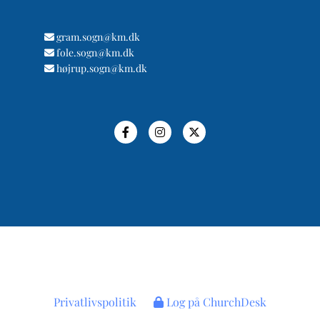
gram.sogn@km.dk

fole.sogn@km.dk

højrup.sogn@km.dk

Privatlivspolitik
Log på ChurchDesk